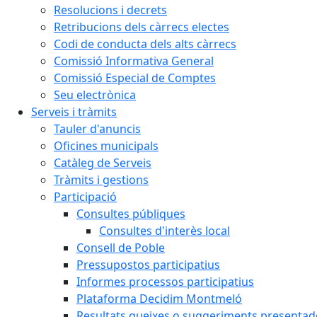
Resolucions i decrets
Retribucions dels càrrecs electes
Codi de conducta dels alts càrrecs
Comissió Informativa General
Comissió Especial de Comptes
Seu electrònica
Serveis i tràmits
Tauler d'anuncis
Oficines municipals
Catàleg de Serveis
Tràmits i gestions
Participació
Consultes públiques
Consultes d'interès local
Consell de Poble
Pressupostos participatius
Informes processos participatius
Plataforma Decidim Montmeló
Resultats queixes o suggeriments presentad