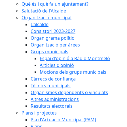
Què és i què fa un ajuntament?
Salutació de l'Alcalde
Organització municipal
L'alcalde
Consistori 2023-2027
Organigrama polític
Organització per àrees
Grups municipals
Espai d'opinió a Ràdio Montmeló
Articles d'opinió
Mocions dels grups municipals
Càrrecs de confiança
Tècnics municipals
Organismes dependents o vinculats
Altres administracions
Resultats electorals
Plans i projectes
Pla d'Actuació Municipal (PAM)
Plans