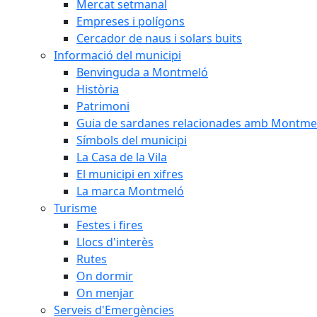
Mercat setmanal
Empreses i polígons
Cercador de naus i solars buits
Informació del municipi
Benvinguda a Montmeló
Història
Patrimoni
Guia de sardanes relacionades amb Montme
Símbols del municipi
La Casa de la Vila
El municipi en xifres
La marca Montmeló
Turisme
Festes i fires
Llocs d'interès
Rutes
On dormir
On menjar
Serveis d'Emergències