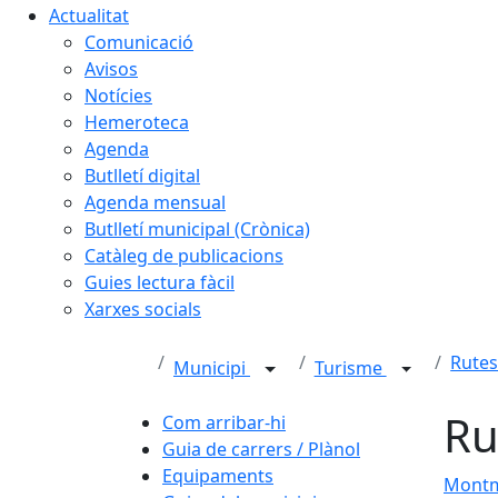
Actualitat
Comunicació
Avisos
Notícies
Hemeroteca
Agenda
Butlletí digital
Agenda mensual
Butlletí municipal (Crònica)
Catàleg de publicacions
Guies lectura fàcil
Xarxes socials
Rute
Municipi
Turisme
Ru
Com arribar-hi
Guia de carrers / Plànol
Equipaments
Montme