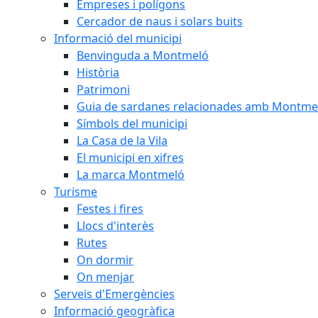
Empreses i polígons
Cercador de naus i solars buits
Informació del municipi
Benvinguda a Montmeló
Història
Patrimoni
Guia de sardanes relacionades amb Montme
Símbols del municipi
La Casa de la Vila
El municipi en xifres
La marca Montmeló
Turisme
Festes i fires
Llocs d'interès
Rutes
On dormir
On menjar
Serveis d'Emergències
Informació geogràfica