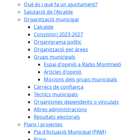
Què és i què fa un ajuntament?
Salutació de l'Alcalde
Organització municipal
L'alcalde
Consistori 2023-2027
Organigrama polític
Organització per àrees
Grups municipals
Espai d'opinió a Ràdio Montmeló
Articles d'opinió
Mocions dels grups municipals
Càrrecs de confiança
Tècnics municipals
Organismes dependents o vinculats
Altres administracions
Resultats electorals
Plans i projectes
Pla d'Actuació Municipal (PAM)
Plans