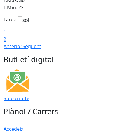
T.Màx: 36°
T
T.Min: 22°
T
Tarda
T
1
2
Anterior
Següent
Butlletí digital
Subscriu-te
Plànol / Carrers
Accedeix