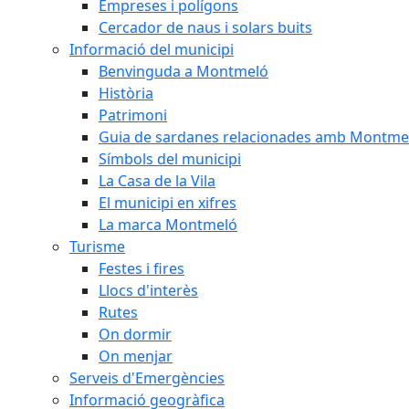
Empreses i polígons
Cercador de naus i solars buits
Informació del municipi
Benvinguda a Montmeló
Història
Patrimoni
Guia de sardanes relacionades amb Montme
Símbols del municipi
La Casa de la Vila
El municipi en xifres
La marca Montmeló
Turisme
Festes i fires
Llocs d'interès
Rutes
On dormir
On menjar
Serveis d'Emergències
Informació geogràfica