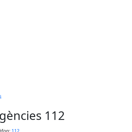
s
gències 112
èfon:
112