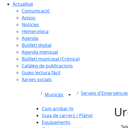
Actualitat
Comunicació
Avisos
Notícies
Hemeroteca
Agenda
Butlletí digital
Agenda mensual
Butlletí municipal (Crònica)
Catàleg de publicacions
Guies lectura fàcil
Xarxes socials
Serveis d'Emergèncie
Municipi
Ur
Com arribar-hi
Guia de carrers / Plànol
Equipaments
Tel