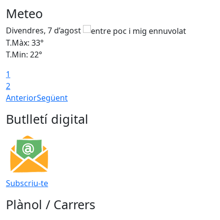
Meteo
Divendres, 7 d’agost
D
T.Màx: 33°
T
T.Min: 22°
T
1
2
Anterior
Següent
Butlletí digital
Subscriu-te
Plànol / Carrers