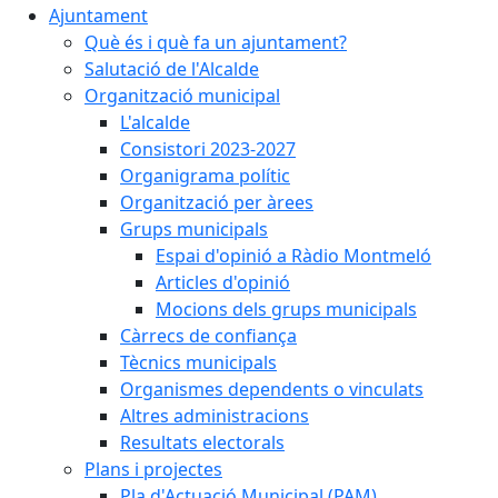
Ajuntament
Què és i què fa un ajuntament?
Salutació de l'Alcalde
Organització municipal
L'alcalde
Consistori 2023-2027
Organigrama polític
Organització per àrees
Grups municipals
Espai d'opinió a Ràdio Montmeló
Articles d'opinió
Mocions dels grups municipals
Càrrecs de confiança
Tècnics municipals
Organismes dependents o vinculats
Altres administracions
Resultats electorals
Plans i projectes
Pla d'Actuació Municipal (PAM)