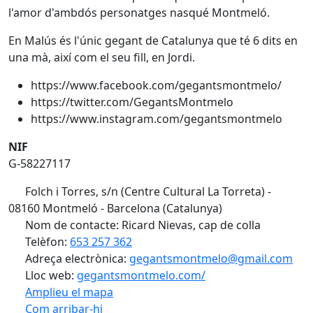
l'amor d'ambdós personatges nasqué Montmeló.
En Malús és l'únic gegant de Catalunya que té 6 dits en
una mà, així com el seu fill, en Jordi.
https://www.facebook.com/gegantsmontmelo/
https://twitter.com/GegantsMontmelo
https://www.instagram.com/gegantsmontmelo
NIF
G-58227117
Folch i Torres, s/n (Centre Cultural La Torreta) -
08160 Montmeló - Barcelona (Catalunya)
Nom de contacte: Ricard Nievas, cap de colla
Telèfon:
653 257 362
Adreça electrònica:
gegantsmontmelo@gmail.com
Lloc web:
gegantsmontmelo.com/
Amplieu el mapa
Com arribar-hi
Leaflet
| ©
OpenStreetMap
contributors