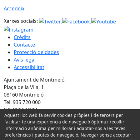
Accedeix
Xarxes socials:
Crèdits
Contacte
Protecció de dades
Avís legal
Accessibilitat
Ajuntament de Montmeló
Plaça de la Vila, 1
08160 Montmeló
Tel. 935 720 000
NIF P0813400I
Aquest lloc web fa servir cookies pròpies i de tercers per
facilitar-te una experiència de navegació òptima i recollir
Amb la col·laboració de:
informació anònima per millorar i adaptar-nos a les teves
preferències i pautes de navegació. Navegar sense acceptar