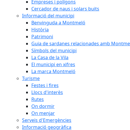
Empreses i polígons
Cercador de naus i solars buits
Informació del municipi
Benvinguda a Montmeló
Història
Patrimoni
Guia de sardanes relacionades amb Montme
Símbols del municipi
La Casa de la Vila
El municipi en xifres
La marca Montmeló
Turisme
Festes i fires
Llocs d'interès
Rutes
On dormir
On menjar
Serveis d'Emergències
Informació geogràfica