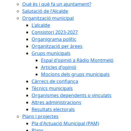
Què és i què fa un ajuntament?
Salutació de l'Alcalde
Organització municipal
L'alcalde
Consistori 2023-2027
Organigrama polític
Organització per àrees
Grups municipals
Espai d'opinió a Ràdio Montmeló
Articles d'opinió
Mocions dels grups municipals
Càrrecs de confiança
Tècnics municipals
Organismes dependents o vinculats
Altres administracions
Resultats electorals
Plans i projectes
Pla d'Actuació Municipal (PAM)
Plans