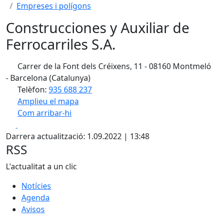
Empreses i polígons
Construcciones y Auxiliar de
Ferrocarriles S.A.
Carrer de la Font dels Créixens, 11 - 08160 Montmeló
- Barcelona (Catalunya)
Telèfon:
935 688 237
Amplieu el mapa
Com arribar-hi
Leaflet
| ©
OpenStreetMap
contributors
Facebook
X
+
Darrera actualització: 1.09.2022 | 13:48
−
RSS
L'actualitat a un clic
Notícies
Agenda
Avisos