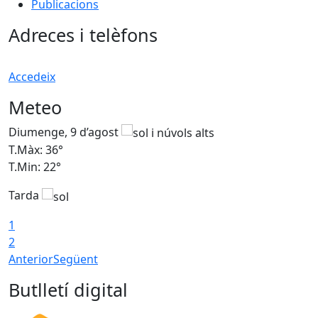
Publicacions
Adreces i telèfons
Accedeix
Meteo
Diumenge, 9 d’agost
D
T.Màx: 36°
T
T.Min: 22°
T
Tarda
T
1
2
Anterior
Següent
Butlletí digital