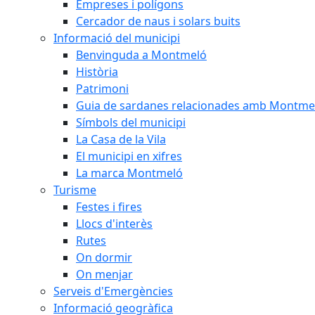
Empreses i polígons
Cercador de naus i solars buits
Informació del municipi
Benvinguda a Montmeló
Història
Patrimoni
Guia de sardanes relacionades amb Montme
Símbols del municipi
La Casa de la Vila
El municipi en xifres
La marca Montmeló
Turisme
Festes i fires
Llocs d'interès
Rutes
On dormir
On menjar
Serveis d'Emergències
Informació geogràfica