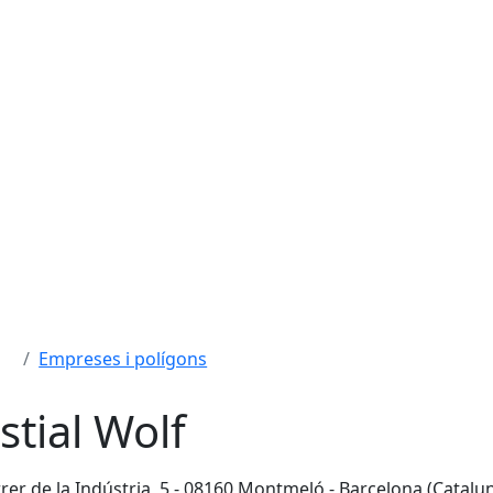
Empreses i polígons
stial Wolf
rer de la Indústria, 5 - 08160 Montmeló - Barcelona (Catalu