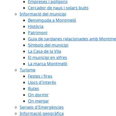
Empreses i polígons
Cercador de naus i solars buits
Informació del municipi
Benvinguda a Montmeló
Història
Patrimoni
Guia de sardanes relacionades amb Montme
Símbols del municipi
La Casa de la Vila
El municipi en xifres
La marca Montmeló
Turisme
Festes i fires
Llocs d'interès
Rutes
On dormir
On menjar
Serveis d'Emergències
Informació geogràfica