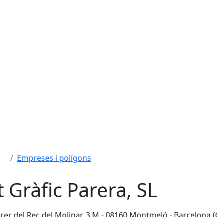
Empreses i polígons
t Gràfic Parera, SL
rer del Rec del Molinar, 3 M - 08160 Montmeló - Barcelona (