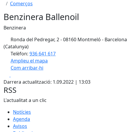
Comerços
Benzinera Ballenoil
Benzinera
Ronda del Pedregar, 2 - 08160 Montmeló - Barcelona
(Catalunya)
Telèfon:
936 641 617
Amplieu el mapa
Com arribar-hi
Leaflet
| ©
OpenStreetMap
contributors
Facebook
X
+
Darrera actualització: 1.09.2022 | 13:03
−
RSS
L'actualitat a un clic
Notícies
Agenda
Avisos