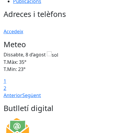
Publicacions
Adreces i telèfons
Accedeix
Meteo
Dissabte, 8 d’agost
D
T.Màx: 35°
T
T.Min: 23°
T
1
2
Anterior
Següent
Butlletí digital