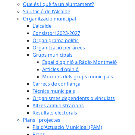
Què és i què fa un ajuntament?
Salutació de l'Alcalde
Organització municipal
L'alcalde
Consistori 2023-2027
Organigrama polític
Organització per àrees
Grups municipals
Espai d'opinió a Ràdio Montmeló
Articles d'opinió
Mocions dels grups municipals
Càrrecs de confiança
Tècnics municipals
Organismes dependents o vinculats
Altres administracions
Resultats electorals
Plans i projectes
Pla d'Actuació Municipal (PAM)
Plans