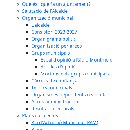
Què és i què fa un ajuntament?
Salutació de l'Alcalde
Organització municipal
L'alcalde
Consistori 2023-2027
Organigrama polític
Organització per àrees
Grups municipals
Espai d'opinió a Ràdio Montmeló
Articles d'opinió
Mocions dels grups municipals
Càrrecs de confiança
Tècnics municipals
Organismes dependents o vinculats
Altres administracions
Resultats electorals
Plans i projectes
Pla d'Actuació Municipal (PAM)
Plans