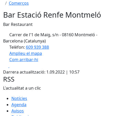
Comerços
Bar Estació Renfe Montmeló
Bar Restaurant
Carrer de l'1 de Maig, s/n - 08160 Montmeló -
Barcelona (Catalunya)
Telèfon:
609 939 388
Amplieu el mapa
Com arribar-hi
Leaflet
| ©
OpenStreetMap
contributors
Facebook
X
+
Darrera actualització: 1.09.2022 | 10:57
−
RSS
L'actualitat a un clic
Notícies
Agenda
Avisos