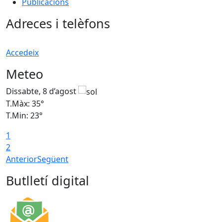
Publicacions
Adreces i telèfons
Accedeix
Meteo
Dissabte, 8 d’agost
D
T.Màx: 35°
T
T.Min: 23°
T
1
2
Anterior
Següent
Butlletí digital