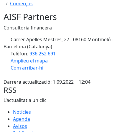
Comerços
AISF Partners
Consultoria financera
Carrer Apel·les Mestres, 27 - 08160 Montmeló -
Barcelona (Catalunya)
Telèfon:
936 252 691
Amplieu el mapa
Com arribar-hi
Leaflet
| ©
OpenStreetMap
contributors
Facebook
X
+
Darrera actualització: 1.09.2022 | 12:04
−
RSS
L'actualitat a un clic
Notícies
Agenda
Avisos