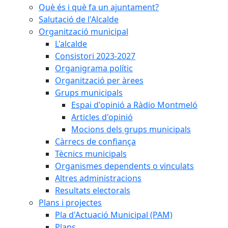
Què és i què fa un ajuntament?
Salutació de l'Alcalde
Organització municipal
L'alcalde
Consistori 2023-2027
Organigrama polític
Organització per àrees
Grups municipals
Espai d'opinió a Ràdio Montmeló
Articles d'opinió
Mocions dels grups municipals
Càrrecs de confiança
Tècnics municipals
Organismes dependents o vinculats
Altres administracions
Resultats electorals
Plans i projectes
Pla d'Actuació Municipal (PAM)
Plans