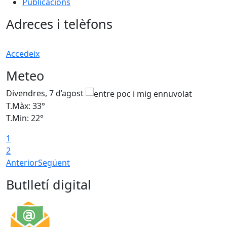
Publicacions
Adreces i telèfons
Accedeix
Meteo
Divendres, 7 d’agost
D
T.Màx: 33°
T
T.Min: 22°
T
1
2
Anterior
Següent
Butlletí digital