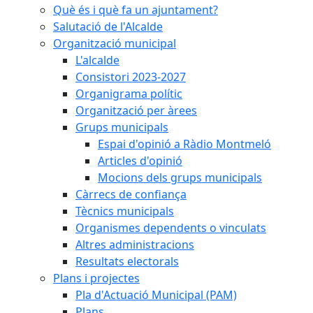
Què és i què fa un ajuntament?
Salutació de l'Alcalde
Organització municipal
L'alcalde
Consistori 2023-2027
Organigrama polític
Organització per àrees
Grups municipals
Espai d'opinió a Ràdio Montmeló
Articles d'opinió
Mocions dels grups municipals
Càrrecs de confiança
Tècnics municipals
Organismes dependents o vinculats
Altres administracions
Resultats electorals
Plans i projectes
Pla d'Actuació Municipal (PAM)
Plans