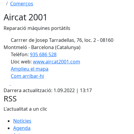
Comerços
Aircat 2001
Reparació màquines portàtils
Carrrer de Josep Tarradellas, 76, loc. 2 - 08160
Montmeló - Barcelona (Catalunya)
Telèfon:
935 686 528
Lloc web:
www.aircat2001.com
Amplieu el mapa
Com arribar-hi
Leaflet
| ©
OpenStreetMap
contributors
Facebook
X
+
Darrera actualització: 1.09.2022 | 13:17
−
RSS
L'actualitat a un clic
Notícies
Agenda