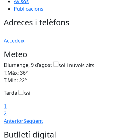
Avisos
Publicacions
Adreces i telèfons
Accedeix
Meteo
Diumenge, 9 d’agost
D
T.Màx: 36°
T
T.Min: 22°
T
Tarda
T
1
2
Anterior
Següent
Butlletí digital