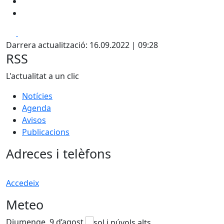
Facebook
X
Darrera actualització: 16.09.2022 | 09:28
RSS
L'actualitat a un clic
Notícies
Agenda
Avisos
Publicacions
Adreces i telèfons
Accedeix
Meteo
Diumenge, 9 d’agost
D