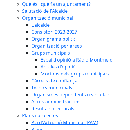
Què és i què fa un ajuntament?
Salutació de l'Alcalde
Organització municipal
L'alcalde
Consistori 2023-2027
Organigrama polític
Organització per àrees
Grups municipals
Espai d'opinió a Ràdio Montmeló
Articles d'opinió
Mocions dels grups municipals
Càrrecs de confiança
Tècnics municipals
Organismes dependents o vinculats
Altres administracions
Resultats electorals
Plans i projectes
Pla d'Actuació Municipal (PAM)
Plans