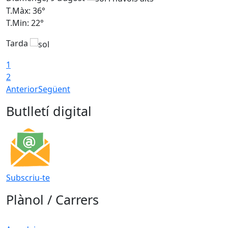
T.Màx: 36°
T
T.Min: 22°
T
Tarda
T
1
2
Anterior
Següent
Butlletí digital
Subscriu-te
Plànol / Carrers