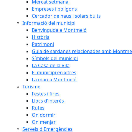
Mercat setmanal
Empreses i polígons
Cercador de naus i solars buits
Informació del municipi
Benvinguda a Montmeló
Història
Patrimoni
Guia de sardanes relacionades amb Montme
Símbols del municipi
La Casa de la Vila
El municipi en xifres
La marca Montmeló
Turisme
Festes i fires
Llocs d'interès
Rutes
On dormir
On menjar
Serveis d'Emergències