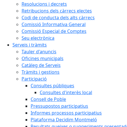
Resolucions i decrets
Retribucions dels càrrecs electes
Codi de conducta dels alts càrrecs
Comissió Informativa General
Comissió Especial de Comptes
Seu electrònica
Serveis i tràmits
Tauler d'anuncis
Oficines municipals
Catàleg de Serveis
Tràmits i gestions
Participació
Consultes públiques
Consultes d'interès local
Consell de Poble
Pressupostos participatius
Informes processos participatius
Plataforma Decidim Montmeló
Resultats queixes o suggeriments presentad