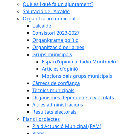
Què és i què fa un ajuntament?
Salutació de l'Alcalde
Organització municipal
L'alcalde
Consistori 2023-2027
Organigrama polític
Organització per àrees
Grups municipals
Espai d'opinió a Ràdio Montmeló
Articles d'opinió
Mocions dels grups municipals
Càrrecs de confiança
Tècnics municipals
Organismes dependents o vinculats
Altres administracions
Resultats electorals
Plans i projectes
Pla d'Actuació Municipal (PAM)
Plans