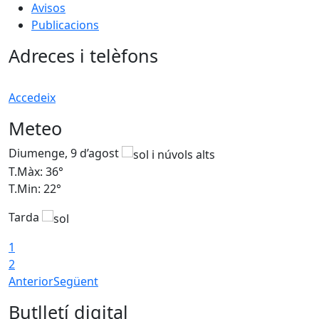
Avisos
Publicacions
Adreces i telèfons
Accedeix
Meteo
Diumenge, 9 d’agost
D
T.Màx: 36°
T
T.Min: 22°
T
Tarda
T
1
2
Anterior
Següent
Butlletí digital