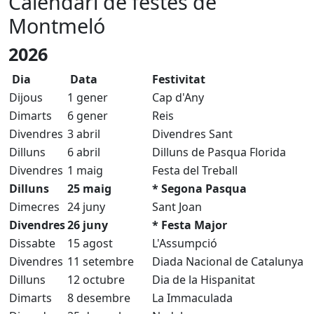
Calendari de festes de
Montmeló
2026
Dia
Data
Festivitat
Dijous
1 gener
Cap d'Any
Dimarts
6 gener
Reis
Divendres
3 abril
Divendres Sant
Dilluns
6 abril
Dilluns de Pasqua Florida
Divendres
1 maig
Festa del Treball
Dilluns
25 maig
* Segona Pasqua
Dimecres
24 juny
Sant Joan
Divendres
26 juny
* Festa Major
Dissabte
15 agost
L'Assumpció
Divendres
11 setembre
Diada Nacional de Catalunya
Dilluns
12 octubre
Dia de la Hispanitat
Dimarts
8 desembre
La Immaculada