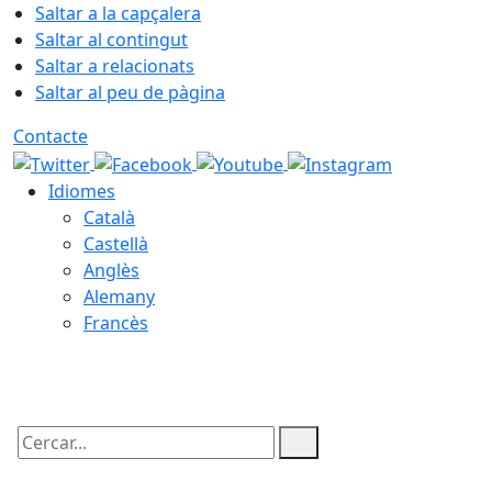
Saltar a la capçalera
Saltar al contingut
Saltar a relacionats
Saltar al peu de pàgina
Contacte
Idiomes
Català
Castellà
Anglès
Alemany
Francès
07.08.2026 | 01:17
Cercar: