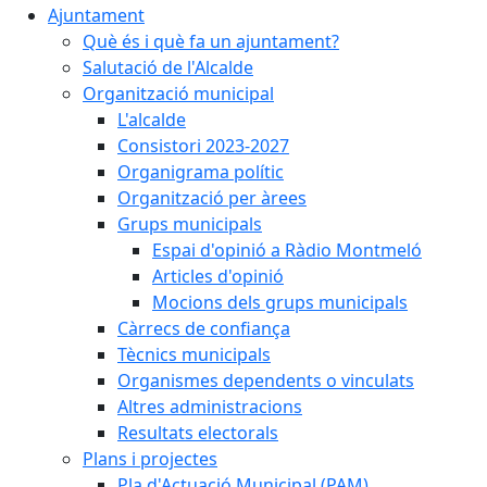
Ajuntament
Què és i què fa un ajuntament?
Salutació de l'Alcalde
Organització municipal
L'alcalde
Consistori 2023-2027
Organigrama polític
Organització per àrees
Grups municipals
Espai d'opinió a Ràdio Montmeló
Articles d'opinió
Mocions dels grups municipals
Càrrecs de confiança
Tècnics municipals
Organismes dependents o vinculats
Altres administracions
Resultats electorals
Plans i projectes
Pla d'Actuació Municipal (PAM)