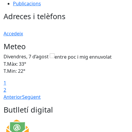
Publicacions
Adreces i telèfons
Accedeix
Meteo
Divendres, 7 d’agost
D
T.Màx: 33°
T
T.Min: 22°
T
1
2
Anterior
Següent
Butlletí digital