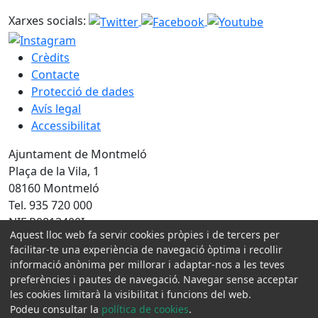
Xarxes socials:
Crèdits
Contacte
Protecció de dades
Avís legal
Accessibilitat
Ajuntament de Montmeló
Plaça de la Vila, 1
08160 Montmeló
Tel. 935 720 000
NIF P0813400I
Aquest lloc web fa servir cookies pròpies i de tercers per
facilitar-te una experiència de navegació òptima i recollir
Amb la col·laboració de:
informació anònima per millorar i adaptar-nos a les teves
preferències i pautes de navegació. Navegar sense acceptar
les cookies limitarà la visibilitat i funcions del web.
Podeu consultar la
política de cookies
.