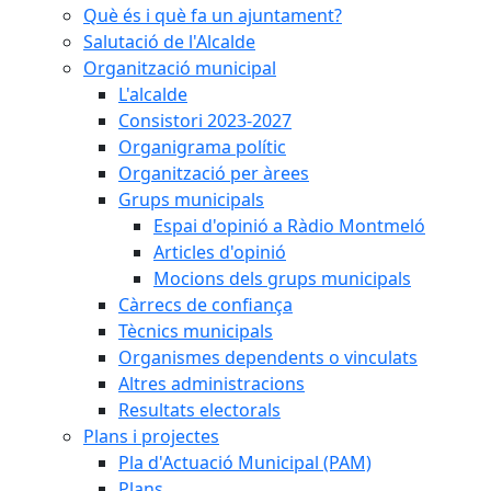
Què és i què fa un ajuntament?
Salutació de l'Alcalde
Organització municipal
L'alcalde
Consistori 2023-2027
Organigrama polític
Organització per àrees
Grups municipals
Espai d'opinió a Ràdio Montmeló
Articles d'opinió
Mocions dels grups municipals
Càrrecs de confiança
Tècnics municipals
Organismes dependents o vinculats
Altres administracions
Resultats electorals
Plans i projectes
Pla d'Actuació Municipal (PAM)
Plans