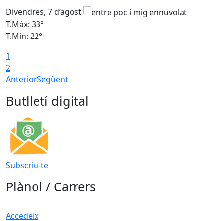
Divendres, 7 d’agost
D
T.Màx: 33°
T
T.Min: 22°
T
1
2
Anterior
Següent
Butlletí digital
Subscriu-te
Plànol / Carrers
Accedeix