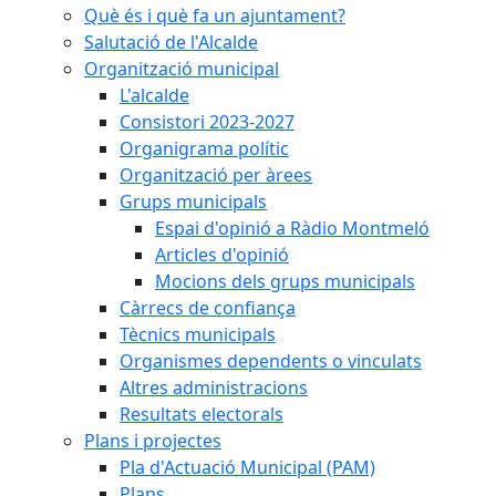
Què és i què fa un ajuntament?
Salutació de l'Alcalde
Organització municipal
L'alcalde
Consistori 2023-2027
Organigrama polític
Organització per àrees
Grups municipals
Espai d'opinió a Ràdio Montmeló
Articles d'opinió
Mocions dels grups municipals
Càrrecs de confiança
Tècnics municipals
Organismes dependents o vinculats
Altres administracions
Resultats electorals
Plans i projectes
Pla d'Actuació Municipal (PAM)
Plans