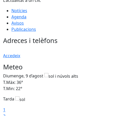
L'actualitat a un clic
Notícies
Agenda
Avisos
Publicacions
Adreces i telèfons
Accedeix
Meteo
Diumenge, 9 d’agost
D
T.Màx: 36°
T
T.Min: 22°
T
Tarda
T
1