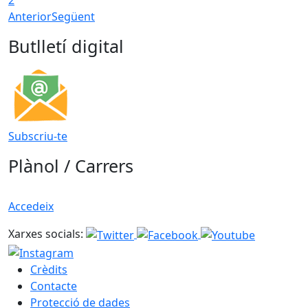
2
Anterior
Següent
Butlletí digital
Subscriu-te
Plànol / Carrers
Accedeix
Xarxes socials:
Crèdits
Contacte
Protecció de dades