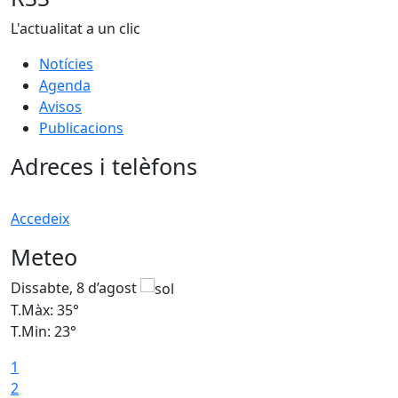
L'actualitat a un clic
Notícies
Agenda
Avisos
Publicacions
Adreces i telèfons
Accedeix
Meteo
Dissabte, 8 d’agost
D
T.Màx: 35°
T
T.Min: 23°
T
1
2