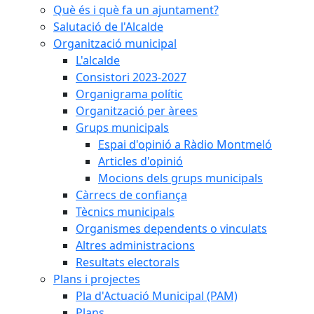
Què és i què fa un ajuntament?
Salutació de l'Alcalde
Organització municipal
L'alcalde
Consistori 2023-2027
Organigrama polític
Organització per àrees
Grups municipals
Espai d'opinió a Ràdio Montmeló
Articles d'opinió
Mocions dels grups municipals
Càrrecs de confiança
Tècnics municipals
Organismes dependents o vinculats
Altres administracions
Resultats electorals
Plans i projectes
Pla d'Actuació Municipal (PAM)
Plans