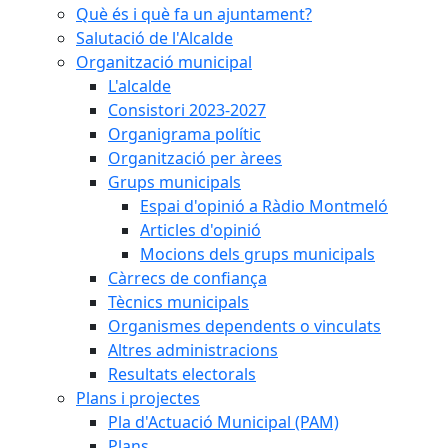
Què és i què fa un ajuntament?
Salutació de l'Alcalde
Organització municipal
L'alcalde
Consistori 2023-2027
Organigrama polític
Organització per àrees
Grups municipals
Espai d'opinió a Ràdio Montmeló
Articles d'opinió
Mocions dels grups municipals
Càrrecs de confiança
Tècnics municipals
Organismes dependents o vinculats
Altres administracions
Resultats electorals
Plans i projectes
Pla d'Actuació Municipal (PAM)
Plans