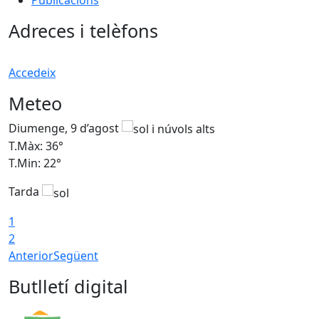
Adreces i telèfons
Accedeix
Meteo
Diumenge, 9 d’agost
D
T.Màx: 36°
T
T.Min: 22°
T
Tarda
T
1
2
Anterior
Següent
Butlletí digital