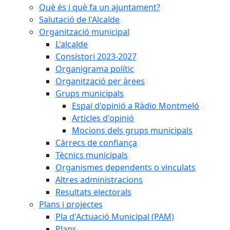
Què és i què fa un ajuntament?
Salutació de l'Alcalde
Organització municipal
L'alcalde
Consistori 2023-2027
Organigrama polític
Organització per àrees
Grups municipals
Espai d'opinió a Ràdio Montmeló
Articles d'opinió
Mocions dels grups municipals
Càrrecs de confiança
Tècnics municipals
Organismes dependents o vinculats
Altres administracions
Resultats electorals
Plans i projectes
Pla d'Actuació Municipal (PAM)
Plans