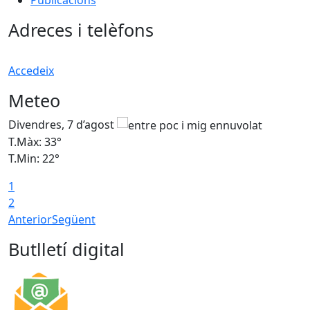
Adreces i telèfons
Accedeix
Meteo
Divendres, 7 d’agost
D
T.Màx: 33°
T
T.Min: 22°
T
1
2
Anterior
Següent
Butlletí digital