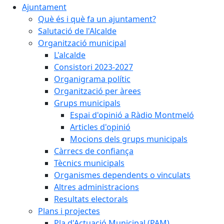
Ajuntament
Què és i què fa un ajuntament?
Salutació de l'Alcalde
Organització municipal
L'alcalde
Consistori 2023-2027
Organigrama polític
Organització per àrees
Grups municipals
Espai d'opinió a Ràdio Montmeló
Articles d'opinió
Mocions dels grups municipals
Càrrecs de confiança
Tècnics municipals
Organismes dependents o vinculats
Altres administracions
Resultats electorals
Plans i projectes
Pla d'Actuació Municipal (PAM)