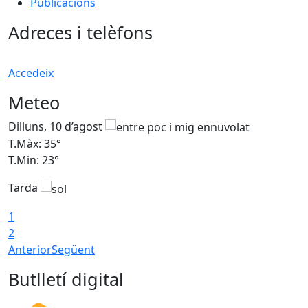
Publicacions
Adreces i telèfons
Accedeix
Meteo
Dilluns, 10 d’agost
D
T.Màx: 35°
T
T.Min: 23°
T
Tarda
T
1
2
Anterior
Següent
Butlletí digital