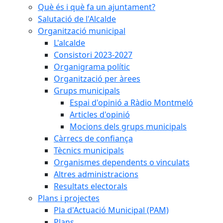
Què és i què fa un ajuntament?
Salutació de l'Alcalde
Organització municipal
L'alcalde
Consistori 2023-2027
Organigrama polític
Organització per àrees
Grups municipals
Espai d'opinió a Ràdio Montmeló
Articles d'opinió
Mocions dels grups municipals
Càrrecs de confiança
Tècnics municipals
Organismes dependents o vinculats
Altres administracions
Resultats electorals
Plans i projectes
Pla d'Actuació Municipal (PAM)
Plans