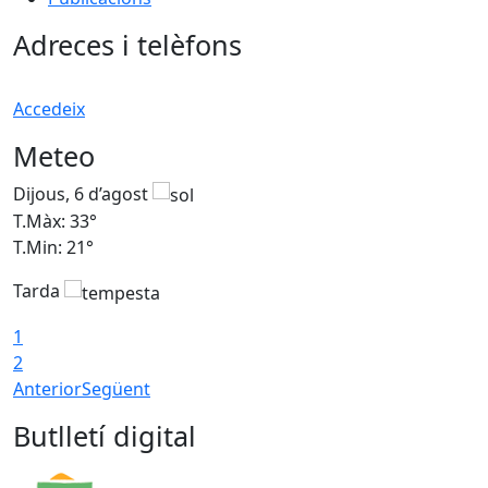
Adreces i telèfons
Accedeix
Meteo
Dijous, 6 d’agost
D
T.Màx: 33°
T
T.Min: 21°
T
Tarda
T
1
2
Anterior
Següent
Butlletí digital