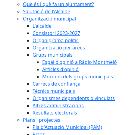
Què és i què fa un ajuntament?
Salutació de l'Alcalde
Organització municipal
L'alcalde
Consistori 2023-2027
Organigrama polític
Organització per àrees
Grups municipals
Espai d'opinió a Ràdio Montmeló
Articles d'opinió
Mocions dels grups municipals
Càrrecs de confiança
Tècnics municipals
Organismes dependents o vinculats
Altres administracions
Resultats electorals
Plans i projectes
Pla d'Actuació Municipal (PAM)
Plans