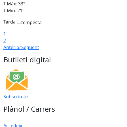
T.Màx: 33°
T
T.Min: 21°
T
Tarda
T
1
2
Anterior
Següent
Butlletí digital
Subscriu-te
Plànol / Carrers
Accedeix