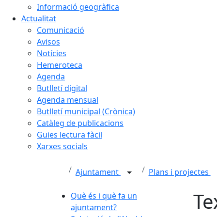
Informació geogràfica
Actualitat
Comunicació
Avisos
Notícies
Hemeroteca
Agenda
Butlletí digital
Agenda mensual
Butlletí municipal (Crònica)
Catàleg de publicacions
Guies lectura fàcil
Xarxes socials
Ajuntament
Plans i projectes
Te
Què és i què fa un
ajuntament?