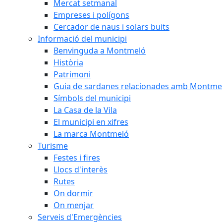
Mercat setmanal
Empreses i polígons
Cercador de naus i solars buits
Informació del municipi
Benvinguda a Montmeló
Història
Patrimoni
Guia de sardanes relacionades amb Montme
Símbols del municipi
La Casa de la Vila
El municipi en xifres
La marca Montmeló
Turisme
Festes i fires
Llocs d'interès
Rutes
On dormir
On menjar
Serveis d'Emergències