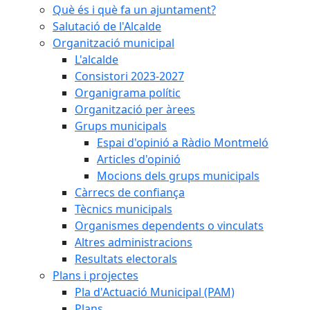
Què és i què fa un ajuntament?
Salutació de l'Alcalde
Organització municipal
L'alcalde
Consistori 2023-2027
Organigrama polític
Organització per àrees
Grups municipals
Espai d'opinió a Ràdio Montmeló
Articles d'opinió
Mocions dels grups municipals
Càrrecs de confiança
Tècnics municipals
Organismes dependents o vinculats
Altres administracions
Resultats electorals
Plans i projectes
Pla d'Actuació Municipal (PAM)
Plans