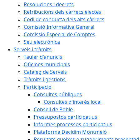
Resolucions i decrets
Retribucions dels càrrecs electes
Codi de conducta dels alts càrrecs
Comissió Informativa General
Comissió Especial de Comptes
Seu electrònica
Serveis i tràmits
Tauler d'anuncis
Oficines municipals
Catàleg de Serveis
Tràmits i gestions
Participació
Consultes públiques
Consultes d'interès local
Consell de Poble
Pressupostos participatius
Informes processos participatius
Plataforma Decidim Montmeló
Resultats queixes o suggeriments presentad