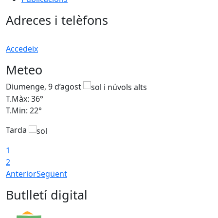
Adreces i telèfons
Accedeix
Meteo
Diumenge, 9 d’agost
D
T.Màx: 36°
T
T.Min: 22°
T
Tarda
T
1
2
Anterior
Següent
Butlletí digital