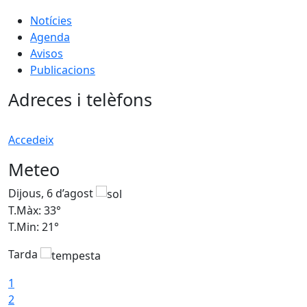
Notícies
Agenda
Avisos
Publicacions
Adreces i telèfons
Accedeix
Meteo
Dijous, 6 d’agost
D
T.Màx: 33°
T
T.Min: 21°
T
Tarda
T
1
2