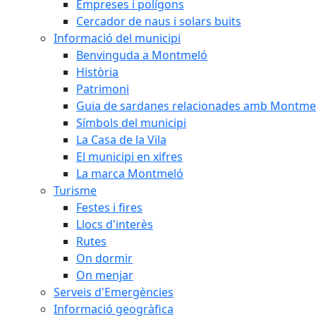
Empreses i polígons
Cercador de naus i solars buits
Informació del municipi
Benvinguda a Montmeló
Història
Patrimoni
Guia de sardanes relacionades amb Montme
Símbols del municipi
La Casa de la Vila
El municipi en xifres
La marca Montmeló
Turisme
Festes i fires
Llocs d'interès
Rutes
On dormir
On menjar
Serveis d'Emergències
Informació geogràfica