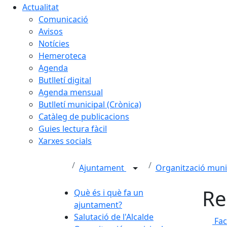
Actualitat
Comunicació
Avisos
Notícies
Hemeroteca
Agenda
Butlletí digital
Agenda mensual
Butlletí municipal (Crònica)
Catàleg de publicacions
Guies lectura fàcil
Xarxes socials
Ajuntament
Organització muni
Re
Què és i què fa un
ajuntament?
Salutació de l'Alcalde
Fa