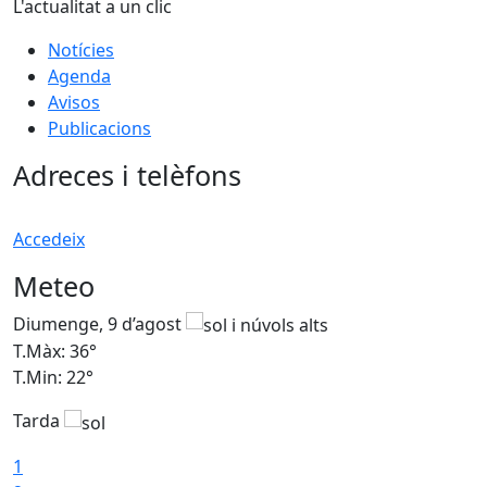
L'actualitat a un clic
Notícies
Agenda
Avisos
Publicacions
Adreces i telèfons
Accedeix
Meteo
Diumenge, 9 d’agost
D
T.Màx: 36°
T
T.Min: 22°
T
Tarda
T
1