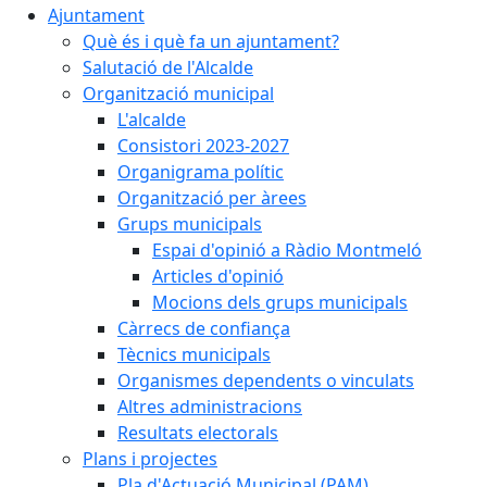
Ajuntament
Què és i què fa un ajuntament?
Salutació de l'Alcalde
Organització municipal
L'alcalde
Consistori 2023-2027
Organigrama polític
Organització per àrees
Grups municipals
Espai d'opinió a Ràdio Montmeló
Articles d'opinió
Mocions dels grups municipals
Càrrecs de confiança
Tècnics municipals
Organismes dependents o vinculats
Altres administracions
Resultats electorals
Plans i projectes
Pla d'Actuació Municipal (PAM)