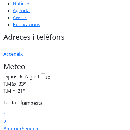
Notícies
Agenda
Avisos
Publicacions
Adreces i telèfons
Accedeix
Meteo
Dijous, 6 d’agost
D
T.Màx: 33°
T
T.Min: 21°
T
Tarda
T
1
2
Anterior
Següent