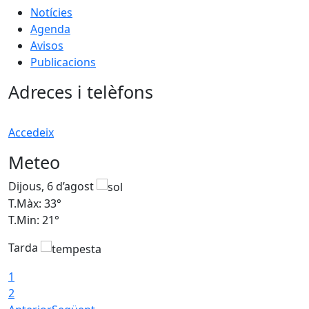
Notícies
Agenda
Avisos
Publicacions
Adreces i telèfons
Accedeix
Meteo
Dijous, 6 d’agost
D
T.Màx: 33°
T
T.Min: 21°
T
Tarda
T
1
2