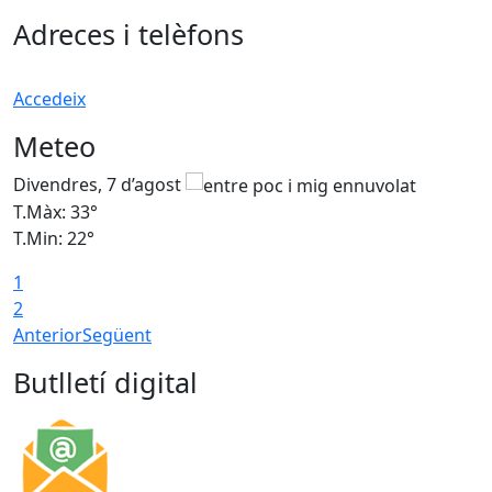
Adreces i telèfons
Accedeix
Meteo
Divendres, 7 d’agost
D
T.Màx: 33°
T
T.Min: 22°
T
1
2
Anterior
Següent
Butlletí digital