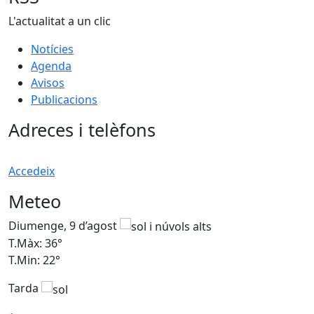
L'actualitat a un clic
Notícies
Agenda
Avisos
Publicacions
Adreces i telèfons
Accedeix
Meteo
Diumenge, 9 d’agost
D
T.Màx: 36°
T
T.Min: 22°
T
Tarda
T