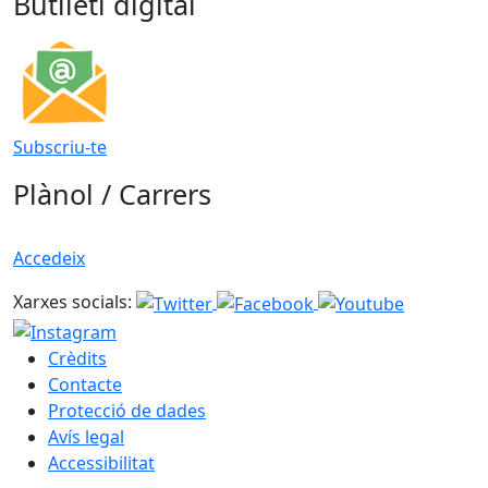
Butlletí digital
Subscriu-te
Plànol / Carrers
Accedeix
Xarxes socials:
Crèdits
Contacte
Protecció de dades
Avís legal
Accessibilitat