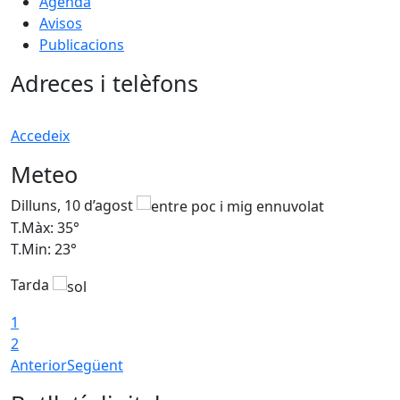
Agenda
Avisos
Publicacions
Adreces i telèfons
Accedeix
Meteo
Dilluns, 10 d’agost
D
T.Màx: 35°
T
T.Min: 23°
T
Tarda
T
1
2
Anterior
Següent