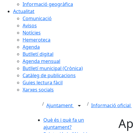
Informació geogràfica
Actualitat
Comunicació
Avisos
Notícies
Hemeroteca
Agenda
Butlletí digital
Agenda mensual
Butlletí municipal (Crònica)
Catàleg de publicacions
Guies lectura fàcil
Xarxes socials
Ajuntament
Informació oficial
Ap
Què és i què fa un
ajuntament?