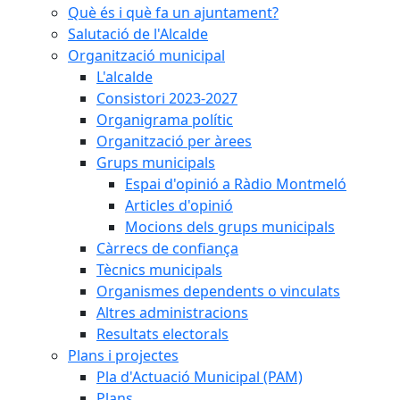
Què és i què fa un ajuntament?
Salutació de l'Alcalde
Organització municipal
L'alcalde
Consistori 2023-2027
Organigrama polític
Organització per àrees
Grups municipals
Espai d'opinió a Ràdio Montmeló
Articles d'opinió
Mocions dels grups municipals
Càrrecs de confiança
Tècnics municipals
Organismes dependents o vinculats
Altres administracions
Resultats electorals
Plans i projectes
Pla d'Actuació Municipal (PAM)
Plans