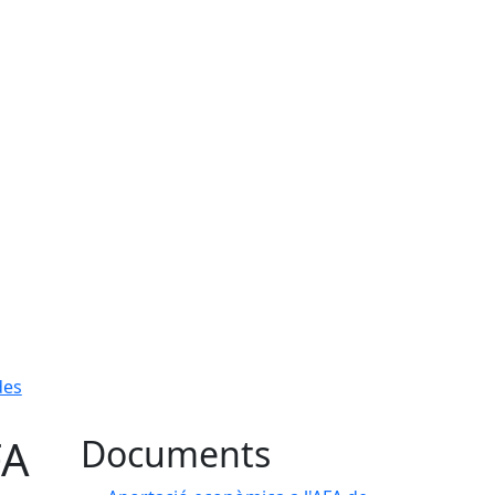
des
FA
Documents