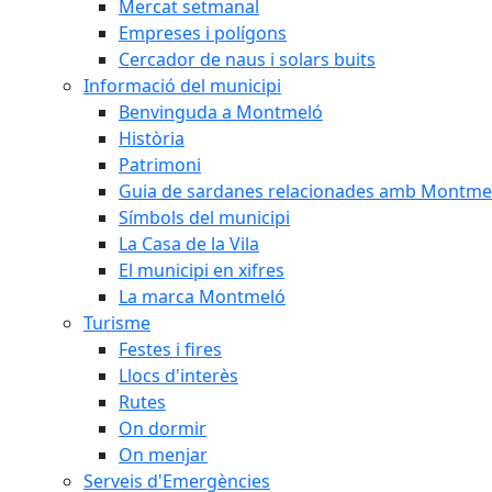
Mercat setmanal
Empreses i polígons
Cercador de naus i solars buits
Informació del municipi
Benvinguda a Montmeló
Història
Patrimoni
Guia de sardanes relacionades amb Montme
Símbols del municipi
La Casa de la Vila
El municipi en xifres
La marca Montmeló
Turisme
Festes i fires
Llocs d'interès
Rutes
On dormir
On menjar
Serveis d'Emergències