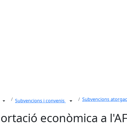
Subvencions atorga
Subvencions i convenis
ortació econòmica a l'A