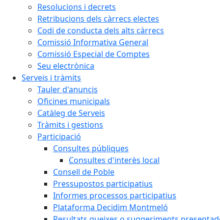
Resolucions i decrets
Retribucions dels càrrecs electes
Codi de conducta dels alts càrrecs
Comissió Informativa General
Comissió Especial de Comptes
Seu electrònica
Serveis i tràmits
Tauler d'anuncis
Oficines municipals
Catàleg de Serveis
Tràmits i gestions
Participació
Consultes públiques
Consultes d'interès local
Consell de Poble
Pressupostos participatius
Informes processos participatius
Plataforma Decidim Montmeló
Resultats queixes o suggeriments presentad