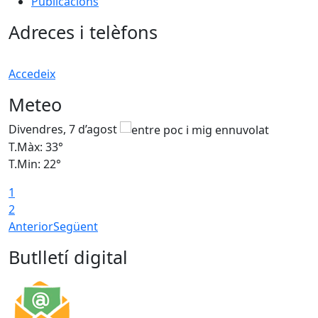
Publicacions
Adreces i telèfons
Accedeix
Meteo
Divendres, 7 d’agost
D
T.Màx: 33°
T
T.Min: 22°
T
1
2
Anterior
Següent
Butlletí digital