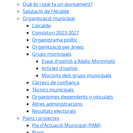
Què és i què fa un ajuntament?
Salutació de l'Alcalde
Organització municipal
L'alcalde
Consistori 2023-2027
Organigrama polític
Organització per àrees
Grups municipals
Espai d'opinió a Ràdio Montmeló
Articles d'opinió
Mocions dels grups municipals
Càrrecs de confiança
Tècnics municipals
Organismes dependents o vinculats
Altres administracions
Resultats electorals
Plans i projectes
Pla d'Actuació Municipal (PAM)
Plans