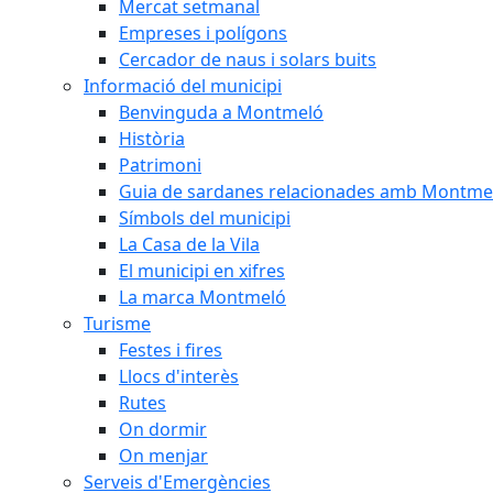
Mercat setmanal
Empreses i polígons
Cercador de naus i solars buits
Informació del municipi
Benvinguda a Montmeló
Història
Patrimoni
Guia de sardanes relacionades amb Montme
Símbols del municipi
La Casa de la Vila
El municipi en xifres
La marca Montmeló
Turisme
Festes i fires
Llocs d'interès
Rutes
On dormir
On menjar
Serveis d'Emergències