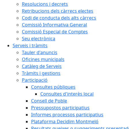
Resolucions i decrets
Retribucions dels càrrecs electes
Codi de conducta dels alts càrrecs
Comissió Informativa General
Comissió Especial de Comptes
Seu electrònica
Serveis i tràmits
Tauler d'anuncis
Oficines municipals
Catàleg de Serveis
Tràmits i gestions
Participació
Consultes públiques
Consultes d'interès local
Consell de Poble
Pressupostos participatius
Informes processos participatius
Plataforma Decidim Montmeló
Resultats queixes o suggeriments presentad