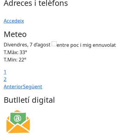
Adreces i telèfons
Accedeix
Meteo
Divendres, 7 d’agost
D
T.Màx: 33°
T
T.Min: 22°
T
1
2
Anterior
Següent
Butlletí digital