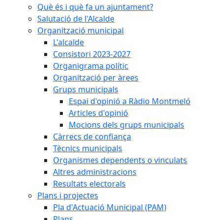
Què és i què fa un ajuntament?
Salutació de l'Alcalde
Organització municipal
L'alcalde
Consistori 2023-2027
Organigrama polític
Organització per àrees
Grups municipals
Espai d'opinió a Ràdio Montmeló
Articles d'opinió
Mocions dels grups municipals
Càrrecs de confiança
Tècnics municipals
Organismes dependents o vinculats
Altres administracions
Resultats electorals
Plans i projectes
Pla d'Actuació Municipal (PAM)
Plans