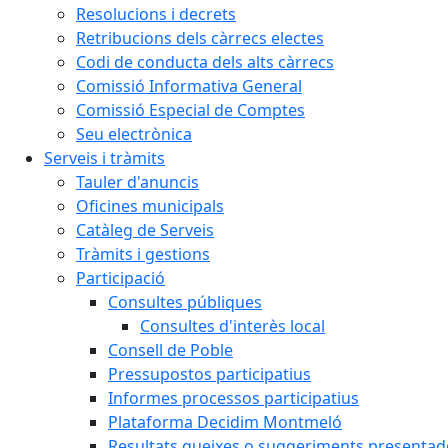
Resolucions i decrets
Retribucions dels càrrecs electes
Codi de conducta dels alts càrrecs
Comissió Informativa General
Comissió Especial de Comptes
Seu electrònica
Serveis i tràmits
Tauler d'anuncis
Oficines municipals
Catàleg de Serveis
Tràmits i gestions
Participació
Consultes públiques
Consultes d'interès local
Consell de Poble
Pressupostos participatius
Informes processos participatius
Plataforma Decidim Montmeló
Resultats queixes o suggeriments presentad