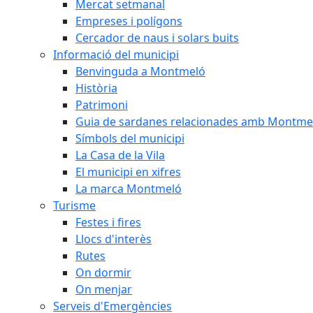
Mercat setmanal
Empreses i polígons
Cercador de naus i solars buits
Informació del municipi
Benvinguda a Montmeló
Història
Patrimoni
Guia de sardanes relacionades amb Montme
Símbols del municipi
La Casa de la Vila
El municipi en xifres
La marca Montmeló
Turisme
Festes i fires
Llocs d'interès
Rutes
On dormir
On menjar
Serveis d'Emergències