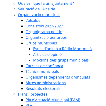
Què és i què fa un ajuntament?
Salutació de l'Alcalde
Organització municipal
L'alcalde
Consistori 2023-2027
Organigrama polític
Organització per àrees
Grups municipals
Espai d'opinió a Ràdio Montmeló
Articles d'opinió
Mocions dels grups municipals
Càrrecs de confiança
Tècnics municipals
Organismes dependents o vinculats
Altres administracions
Resultats electorals
Plans i projectes
Pla d'Actuació Municipal (PAM)
Plans