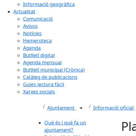
Informació geogràfica
Actualitat
Comunicació
Avisos
Notícies
Hemeroteca
Agenda
Butlletí digital
Agenda mensual
Butlletí municipal (Crònica)
Catàleg de publicacions
Guies lectura fàcil
Xarxes socials
Ajuntament
Informació oficial
Pl
Què és i què fa un
ajuntament?