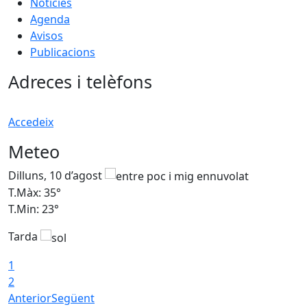
Notícies
Agenda
Avisos
Publicacions
Adreces i telèfons
Accedeix
Meteo
Dilluns, 10 d’agost
D
T.Màx: 35°
T
T.Min: 23°
T
Tarda
T
1
2
Anterior
Següent