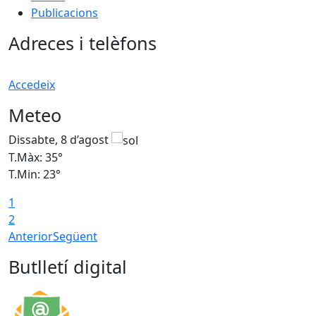
Publicacions
Adreces i telèfons
Accedeix
Meteo
Dissabte, 8 d’agost
D
T.Màx: 35°
T
T.Min: 23°
T
1
2
Anterior
Següent
Butlletí digital