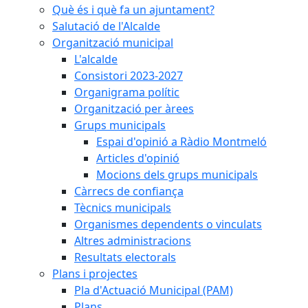
Què és i què fa un ajuntament?
Salutació de l'Alcalde
Organització municipal
L'alcalde
Consistori 2023-2027
Organigrama polític
Organització per àrees
Grups municipals
Espai d'opinió a Ràdio Montmeló
Articles d'opinió
Mocions dels grups municipals
Càrrecs de confiança
Tècnics municipals
Organismes dependents o vinculats
Altres administracions
Resultats electorals
Plans i projectes
Pla d'Actuació Municipal (PAM)
Plans