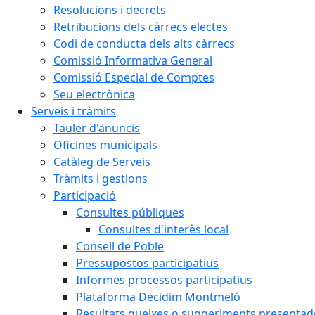
Resolucions i decrets
Retribucions dels càrrecs electes
Codi de conducta dels alts càrrecs
Comissió Informativa General
Comissió Especial de Comptes
Seu electrònica
Serveis i tràmits
Tauler d'anuncis
Oficines municipals
Catàleg de Serveis
Tràmits i gestions
Participació
Consultes públiques
Consultes d'interès local
Consell de Poble
Pressupostos participatius
Informes processos participatius
Plataforma Decidim Montmeló
Resultats queixes o suggeriments presentad