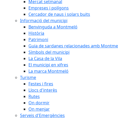
Mercat setmanal
Empreses i polígons
Cercador de naus i solars buits
Informació del municipi
Benvinguda a Montmeló
Història
Patrimoni
Guia de sardanes relacionades amb Montme
Símbols del municipi
La Casa de la Vila
El municipi en xifres
La marca Montmeló
Turisme
Festes i fires
Llocs d'interès
Rutes
On dormir
On menjar
Serveis d'Emergències