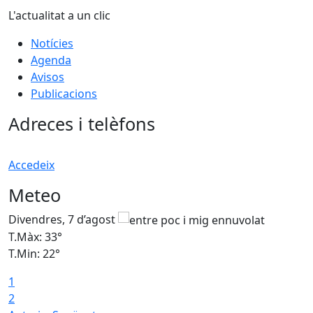
L'actualitat a un clic
Notícies
Agenda
Avisos
Publicacions
Adreces i telèfons
Accedeix
Meteo
Divendres, 7 d’agost
D
T.Màx: 33°
T
T.Min: 22°
T
1
2