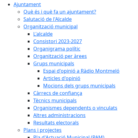
Ajuntament
Què és i què fa un ajuntament?
Salutació de l'Alcalde
Organització municipal
L'alcalde
Consistori 2023-2027
Organigrama polític
Organització per àrees
Grups municipals
Espai d'opinió a Ràdio Montmeló
Articles d'opinió
Mocions dels grups municipals
Càrrecs de confiança
Tècnics municipals
Organismes dependents o vinculats
Altres administracions
Resultats electorals
Plans i projectes
Pla d'Actuació Municipal (PAM)