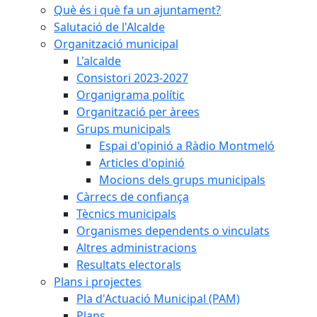
Què és i què fa un ajuntament?
Salutació de l'Alcalde
Organització municipal
L'alcalde
Consistori 2023-2027
Organigrama polític
Organització per àrees
Grups municipals
Espai d'opinió a Ràdio Montmeló
Articles d'opinió
Mocions dels grups municipals
Càrrecs de confiança
Tècnics municipals
Organismes dependents o vinculats
Altres administracions
Resultats electorals
Plans i projectes
Pla d'Actuació Municipal (PAM)
Plans