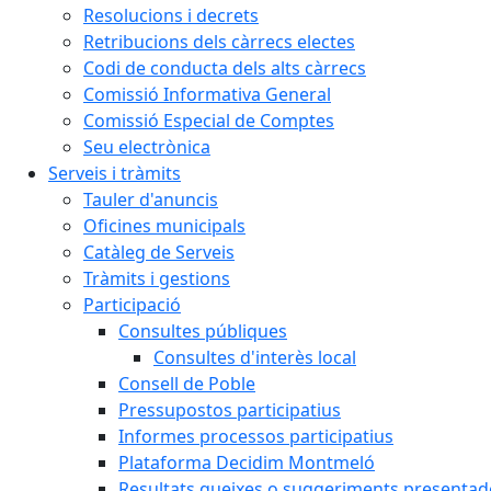
Resolucions i decrets
Retribucions dels càrrecs electes
Codi de conducta dels alts càrrecs
Comissió Informativa General
Comissió Especial de Comptes
Seu electrònica
Serveis i tràmits
Tauler d'anuncis
Oficines municipals
Catàleg de Serveis
Tràmits i gestions
Participació
Consultes públiques
Consultes d'interès local
Consell de Poble
Pressupostos participatius
Informes processos participatius
Plataforma Decidim Montmeló
Resultats queixes o suggeriments presentad