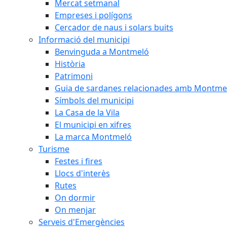
Mercat setmanal
Empreses i polígons
Cercador de naus i solars buits
Informació del municipi
Benvinguda a Montmeló
Història
Patrimoni
Guia de sardanes relacionades amb Montme
Símbols del municipi
La Casa de la Vila
El municipi en xifres
La marca Montmeló
Turisme
Festes i fires
Llocs d'interès
Rutes
On dormir
On menjar
Serveis d'Emergències