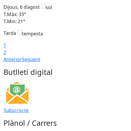
Dijous, 6 d’agost
D
T.Màx: 33°
T
T.Min: 21°
T
Tarda
T
1
2
Anterior
Següent
Butlletí digital
Subscriu-te
Plànol / Carrers