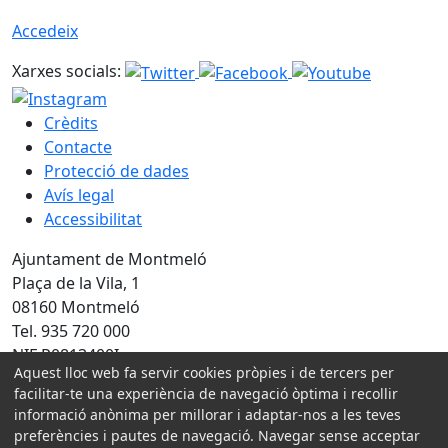
Accedeix
Xarxes socials:
Crèdits
Contacte
Protecció de dades
Avís legal
Accessibilitat
Ajuntament de Montmeló
Plaça de la Vila, 1
08160 Montmeló
Tel. 935 720 000
NIF P0813400I
Aquest lloc web fa servir cookies pròpies i de tercers per
Amb la col·laboració de:
facilitar-te una experiència de navegació òptima i recollir
informació anònima per millorar i adaptar-nos a les teves
preferències i pautes de navegació. Navegar sense acceptar