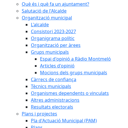
Què és i què fa un ajuntament?
Salutació de l'Alcalde
Organització municipal
L'alcalde
Consistori 2023-2027
Organigrama polític
Organització per àrees
Grups municipals
Espai d'opinió a Ràdio Montmeló
Articles d'opinió
Mocions dels grups municipals
Càrrecs de confiança
Tècnics municipals
Organismes dependents o vinculats
Altres administracions
Resultats electorals
Plans i projectes
Pla d'Actuació Municipal (PAM)
Plans