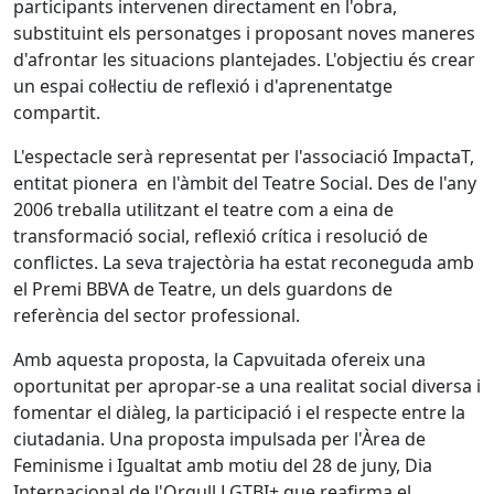
participants intervenen directament en l'obra,
substituint els personatges i proposant noves maneres
d'afrontar les situacions plantejades. L'objectiu és crear
un espai col·lectiu de reflexió i d'aprenentatge
compartit.
L'espectacle serà representat per l'associació ImpactaT,
entitat pionera en l'àmbit del Teatre Social. Des de l'any
2006 treballa utilitzant el teatre com a eina de
transformació social, reflexió crítica i resolució de
conflictes. La seva trajectòria ha estat reconeguda amb
el Premi BBVA de Teatre, un dels guardons de
referència del sector professional.
Amb aquesta proposta, la Capvuitada ofereix una
oportunitat per apropar-se a una realitat social diversa i
fomentar el diàleg, la participació i el respecte entre la
ciutadania. Una proposta impulsada per l'Àrea de
Feminisme i Igualtat amb motiu del 28 de juny, Dia
Internacional de l'Orgull LGTBI+ que reafirma el