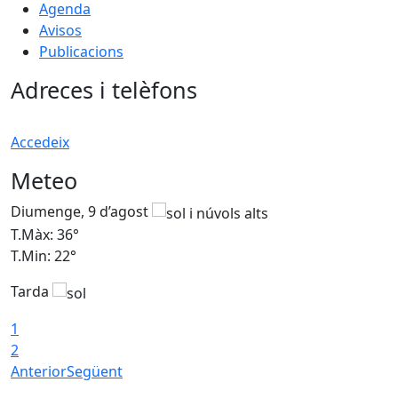
Agenda
Avisos
Publicacions
Adreces i telèfons
Accedeix
Meteo
Diumenge, 9 d’agost
D
T.Màx: 36°
T
T.Min: 22°
T
Tarda
T
1
2
Anterior
Següent