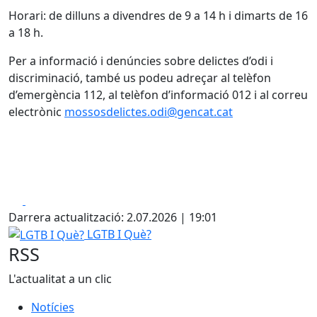
Horari: de dilluns a divendres de 9 a 14 h i dimarts de 16
a 18 h.
Per a informació i denúncies sobre delictes d’odi i
discriminació, també us podeu adreçar al telèfon
d’emergència 112, al telèfon d’informació 012 i al correu
electrònic
mossosdelictes.odi@gencat.cat
Facebook
X
Darrera actualització: 2.07.2026 | 19:01
LGTB I Què?
LGTB I Què?
RSS
L'actualitat a un clic
Notícies