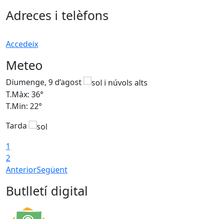
Adreces i telèfons
Accedeix
Meteo
Diumenge, 9 d’agost
D
T.Màx: 36°
T
T.Min: 22°
T
Tarda
T
1
2
Anterior
Següent
Butlletí digital