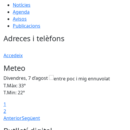
Notícies
Agenda
Avisos
Publicacions
Adreces i telèfons
Accedeix
Meteo
Divendres, 7 d’agost
D
T.Màx: 33°
T
T.Min: 22°
T
1
2
Anterior
Següent