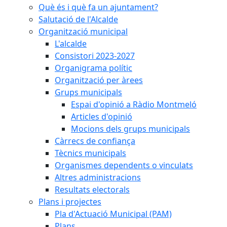
Què és i què fa un ajuntament?
Salutació de l'Alcalde
Organització municipal
L'alcalde
Consistori 2023-2027
Organigrama polític
Organització per àrees
Grups municipals
Espai d'opinió a Ràdio Montmeló
Articles d'opinió
Mocions dels grups municipals
Càrrecs de confiança
Tècnics municipals
Organismes dependents o vinculats
Altres administracions
Resultats electorals
Plans i projectes
Pla d'Actuació Municipal (PAM)
Plans