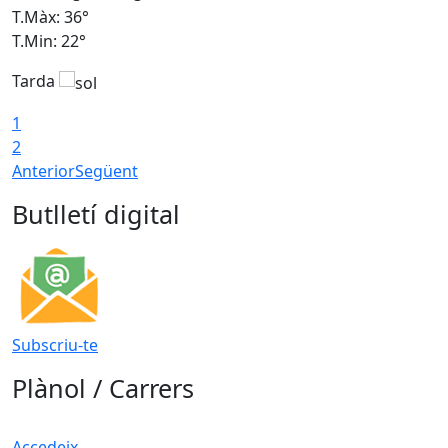
T.Màx: 36°
T
T.Min: 22°
T
Tarda
T
1
2
Anterior
Següent
Butlletí digital
Subscriu-te
Plànol / Carrers
Accedeix